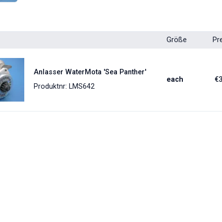
Größe
Pr
Anlasser WaterMota 'Sea Panther'
each
€
Produktnr: LMS642