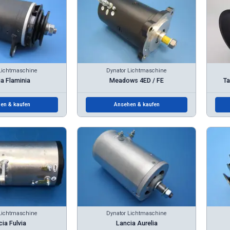
Lichtmaschine
Dynator Lichtmaschine
a Flaminia
Meadows 4ED / FE
Ta
en & kaufen
Ansehen & kaufen
Lichtmaschine
Dynator Lichtmaschine
ia Fulvia
Lancia Aurelia