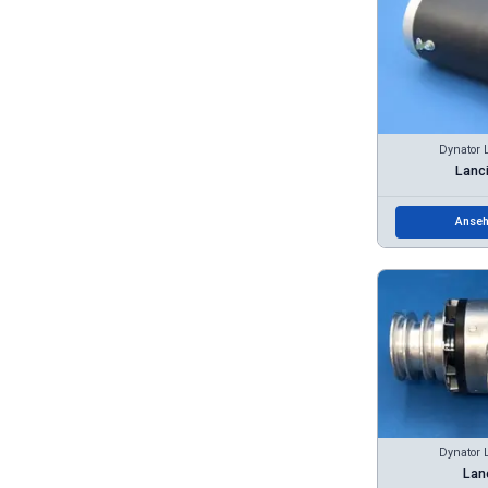
Dynator 
Lanci
Anseh
Dynator 
Lanc