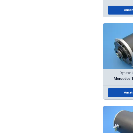
Anseh
Dynator 
Mercedes 
Anseh