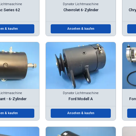
Lichtmaschine
Dynator Lichtmaschine
ac Series 62
Chevrolet 6-Zylinder
Chry
en & kaufen
Ansehen & kaufen
Lichtmaschine
Dynator Lichtmaschine
ant - 6-Zylinder
Ford Modell A
For
en & kaufen
Ansehen & kaufen