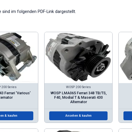
sind im folgenden PDF-Link dargestellt.
200 Series
WOSP 200 Series
Ferrari 'Various'
WOSP LMA065 Ferrari 348 TB/TS,
ternator
F40, Modial T & Maserati 430
Alternator
en & kaufen
Ansehen & kaufen