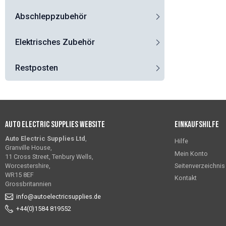
Abschleppzubehör
Elektrisches Zubehör
Restposten
Auto Electric Supplies Website
Einkaufshilfe
Auto Electric Supplies Ltd
,
Hilfe
Granville House,
Mein Konto
11 Cross Street, Tenbury Wells,
Seitenverzeichnis
Worcestershire,
WR15 8EF
Kontakt
Grossbritannien
info@autoelectricsupplies.de
+44(0)1584 819552