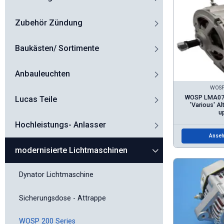
Zubehör Zündung
Baukästen/ Sortimente
Anbauleuchten
WOSP 
WOSP LMA072
Lucas Teile
'Various' Al
u
Hochleistungs- Anlasser
Anseh
modernisierte Lichtmaschinen
Dynator Lichtmaschine
Sicherungsdose - Attrappe
WOSP 200 Series