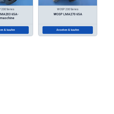
200 Series
WOSP 200 Series
MA203 65A-
WOSP LMA270 65A
tmaschine
en & kaufen
Ansehen & kaufen