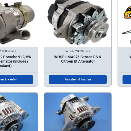
200 Series
WOSP 200 Series
 Porsche 912/VW
WOSP LMA076 Citroen DS &
ternator (Includes
Citroen ID Alternator
pstand)
en & kaufen
Ansehen & kaufen