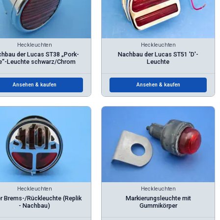
Heckleuchten
Heckleuchten
hbau der Lucas ST38 „Pork-
Nachbau der Lucas ST51 'D'-
e“-Leuchte schwarz/Chrom
Leuchte
Ansehen & kaufen
Ansehen & kaufen
Heckleuchten
Heckleuchten
er Brems-/Rückleuchte (Replik
Markierungsleuchte mit
- Nachbau)
Gummikörper