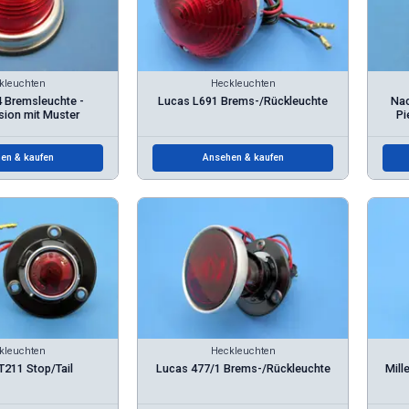
kleuchten
Heckleuchten
 Bremsleuchte -
Lucas L691 Brems-/Rückleuchte
Nac
ion mit Muster
Pi
en & kaufen
Ansehen & kaufen
kleuchten
Heckleuchten
211 Stop/Tail
Lucas 477/1 Brems-/Rückleuchte
Mill