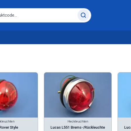
kleuchten
Heckleuchten
Rover Style
Lucas L551 Brems-/Rückleuchte
Luc