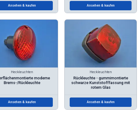
Ansehen & kaufen
Ansehen & kaufen
Heckleuchten
Heckleuchten
rflächenmontierte moderne
Rückleuchte - gummimontierte
Brems-/Rückleuchte
schwarze Kunststofffassung mit
rotem Glas
Ansehen & kaufen
Ansehen & kaufen