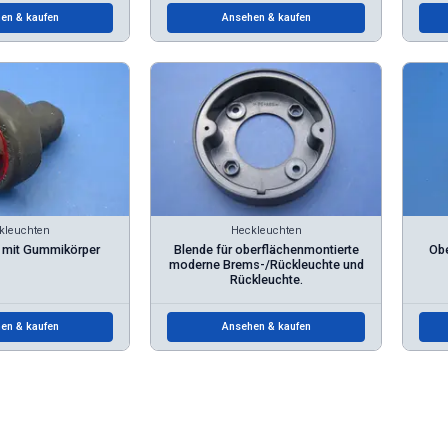
en & kaufen
Ansehen & kaufen
kleuchten
Heckleuchten
 mit Gummikörper
Blende für oberflächenmontierte
Obe
moderne Brems-/Rückleuchte und
Rückleuchte.
en & kaufen
Ansehen & kaufen