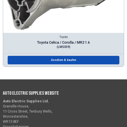
Toyota
Toyota Celica / Corolla / MR2 1.6
(LMS039)
Ansehen & kaufen
Auto Electric Supplies Website
Auto Electric Supplies Ltd
,
Granville House,
11 Cross Street, Tenbury Wells,
Worcestershire,
WR15 8EF
Grossbritannien