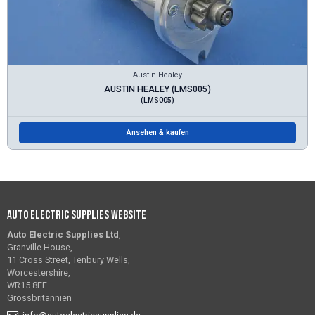
Austin Healey
AUSTIN HEALEY (LMS005)
(LMS005)
Ansehen & kaufen
Auto Electric Supplies Website
Auto Electric Supplies Ltd
,
Granville House,
11 Cross Street, Tenbury Wells,
Worcestershire,
WR15 8EF
Grossbritannien