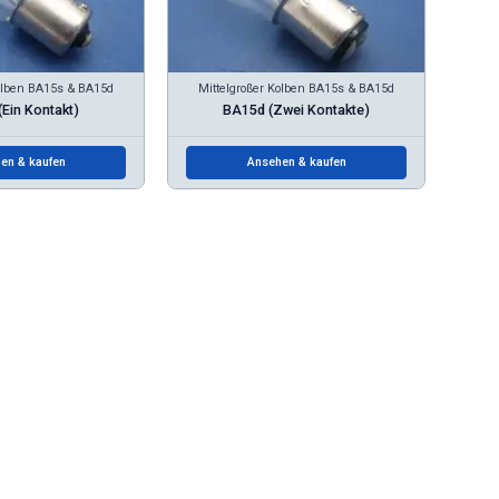
Kolben BA15s & BA15d
Mittelgroßer Kolben BA15s & BA15d
Ein Kontakt)
BA15d (Zwei Kontakte)
en & kaufen
Ansehen & kaufen