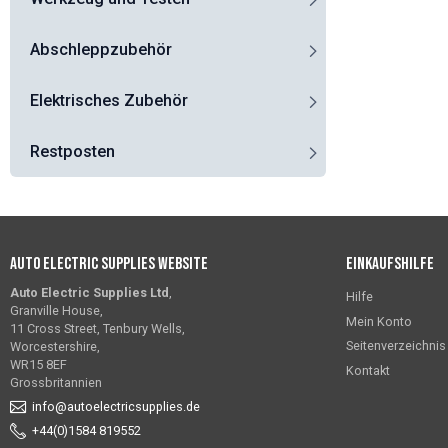
Abschleppzubehör
Elektrisches Zubehör
Restposten
Auto Electric Supplies Website
Einkaufshilfe
Auto Electric Supplies Ltd
,
Hilfe
Granville House,
Mein Konto
11 Cross Street, Tenbury Wells,
Seitenverzeichnis
Worcestershire,
WR15 8EF
Kontakt
Grossbritannien
info@autoelectricsupplies.de
+44(0)1584 819552