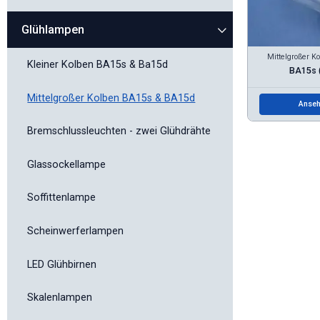
Glühlampen
Mittelgroßer 
Kleiner Kolben BA15s & Ba15d
BA15s (
Mittelgroßer Kolben BA15s & BA15d
Anseh
Bremschlussleuchten - zwei Glühdrähte
Glassockellampe
Soffittenlampe
Scheinwerferlampen
LED Glühbirnen
Skalenlampen