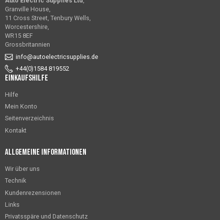
Auto Electric Supplies Ltd
,
Granville House,
11 Cross Street, Tenbury Wells,
Worcestershire,
WR15 8EF
Grossbritannien
info@autoelectricsupplies.de
+44(0)1584 819552
Einkaufshilfe
Hilfe
Mein Konto
Seitenverzeichnis
Kontakt
Allgemeine Informationen
Wir über uns
Technik
Kundenrezensionen
Links
Privatsspäre und Datenschutz