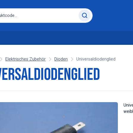
Elektrisches Zubehör
Dioden
Universaldiodenglied
versaldiodenglied
Univ
weib