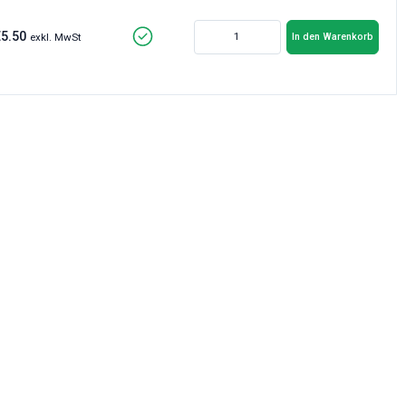
€5.50
In den Warenkorb
exkl. MwSt