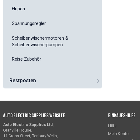
Hupen
Spannungsregler
Scheibenwischermotoren &
Scheibenwischerpumpen
Reise Zubehör
Restposten
Auto Electric Supplies Website
Einkaufshilfe
Auto Electric Supplies Ltd
,
Hilfe
Granville House,
Mein Konto
11 Cross Street, Tenbury Wells,