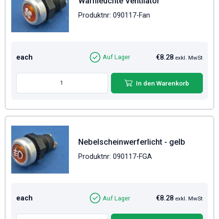
Warnleuchte Ventilator
Produktnr: 090117-Fan
each
€8.28
Auf Lager
exkl. MwSt
In den Warenkorb
Nebelscheinwerferlicht - gelb
Produktnr: 090117-FGA
each
€8.28
Auf Lager
exkl. MwSt