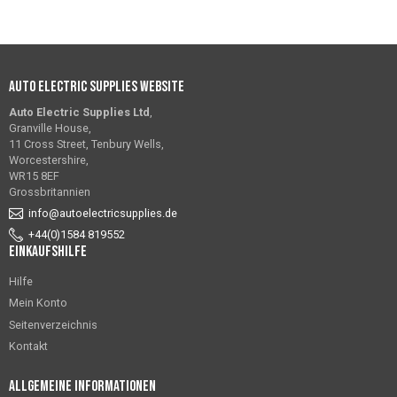
Auto Electric Supplies Website
Auto Electric Supplies Ltd
,
Granville House,
11 Cross Street, Tenbury Wells,
Worcestershire,
WR15 8EF
Grossbritannien
info@autoelectricsupplies.de
+44(0)1584 819552
Einkaufshilfe
Hilfe
Mein Konto
Seitenverzeichnis
Kontakt
Allgemeine Informationen