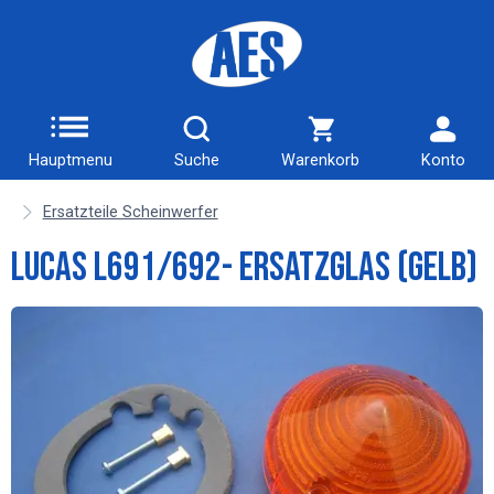
Hauptmenu
Suche
Warenkorb
Konto
Ersatzteile Scheinwerfer
Lucas L691/692- Ersatzglas (gelb)