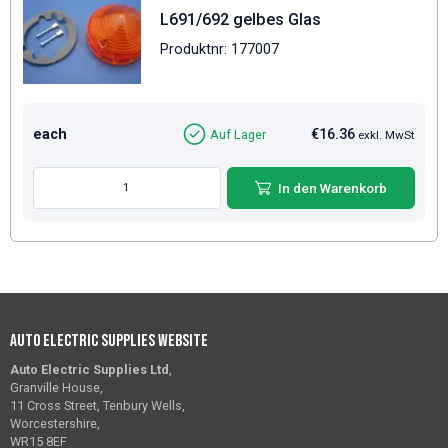
L691/692 gelbes Glas
Produktnr: 177007
each
€16.36
Auf Lager
exkl. MwSt
In den Warenkorb
Auto Electric Supplies Website
Auto Electric Supplies Ltd
,
Granville House,
11 Cross Street, Tenbury Wells,
Worcestershire,
WR15 8EF