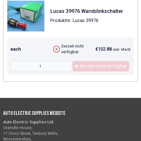
Lucas 39976 Warnblinkschalter
Produktnr: Lucas 39976
Derzeit nicht
each
€102.88
exkl. MwSt
verfügbar
Derzeit nicht verfügbar
Auto Electric Supplies Website
Auto Electric Supplies Ltd
,
Granville House,
11 Cross Street, Tenbury Wells,
Worcestershire,