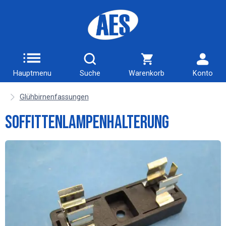
Hauptmenu
Suche
Warenkorb
Konto
Glühbirnenfassungen
Soffittenlampenhalterung